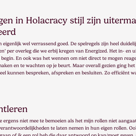
en in Holacracy stijl zijn uiterm
eerd
eigenlijk wel verrassend goed. De spelregels zijn heel duideli
en’ per overleg die we erbij kregen van Energized. Het in- en
t begin. En ook was het wennen om niet direct te mogen reag
ken en te wachten op je beurt. Maar overall gezien ging het 
veel kunnen bespreken, afspreken en besluiten. Zo efficiënt 
ntleren
me ergens niet mee te bemoeien als het mijn rollen niet aangaa
erantwoordelijkheden te laten nemen in hun eigen rollen. Ook
 nagaan of ik een rol heb die daar antwoord op kan/moet geven.