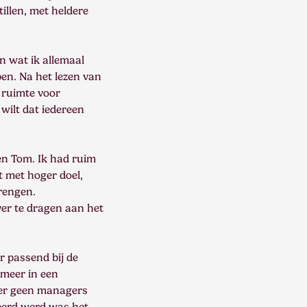
illen, met heldere
en wat ik allemaal
en. Na het lezen van
 ruimte voor
 wilt dat iedereen
en Tom. Ik had ruim
t met hoger doel,
rengen.
er te dragen aan het
r passend bij de
 meer in een
 er geen managers
eerd werd was het