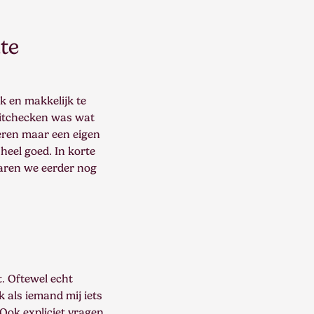
ate
jk en makkelijk te
 uitchecken was wat
eren maar een eigen
heel goed. In korte
waren we eerder nog
t. Oftewel echt
 als iemand mij iets
 Ook expliciet vragen