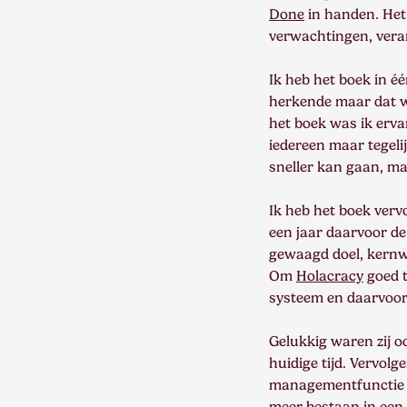
Done
in handen. Het 
verwachtingen, veran
Ik heb het boek in éé
herkende maar dat w
het boek was ik erva
iedereen maar tegelij
sneller kan gaan, ma
Ik heb het boek verv
een jaar daarvoor de
gewaagd doel, kernwa
Om
Holacracy
goed t
systeem en daarvoor
Gelukkig waren zij o
huidige tijd. Vervol
managementfunctie z
meer bestaan in een 