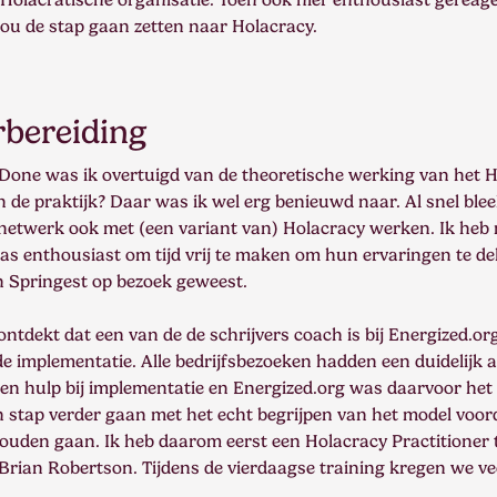
 zou de stap gaan zetten naar Holacracy.
bereiding
Done was ik overtuigd van de theoretische werking van het H
n de praktijk? Daar was ik wel erg benieuwd naar. Al snel blee
 netwerk ook met (een variant van) Holacracy werken. Ik heb
as enthousiast om tijd vrij te maken om hun ervaringen te dele
n Springest op bezoek geweest.
ntdekt dat een van de de schrijvers coach is bij Energized.org
 implementatie. Alle bedrijfsbezoeken hadden een duidelijk a
g en hulp bij implementatie en Energized.org was daarvoor het
n stap verder gaan met het echt begrijpen van het model voor
ouden gaan. Ik heb daarom eerst een Holacracy Practitioner 
rian Robertson. Tijdens de vierdaagse training kregen we ve