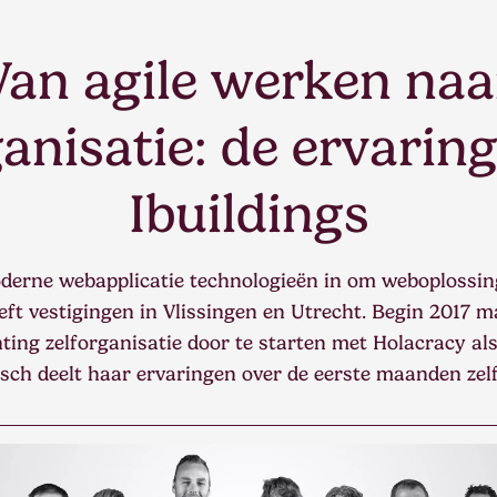
Van agile werken naa
ganisatie: de ervarin
Ibuildings
derne webapplicatie technologieën in om weboplossing
eft vestigingen in Vlissingen en Utrecht. Begin 2017 m
ting zelforganisatie door te starten met Holacracy a
sch deelt haar ervaringen over de eerste maanden zelf