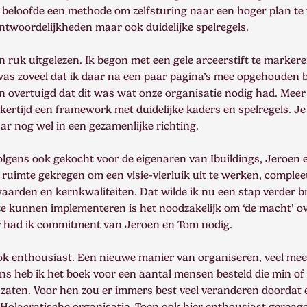
beloofde een methode om zelfsturing naar een hoger plan te t
twoordelijkheden maar ook duidelijke spelregels.
n ruk uitgelezen. Ik begon met een gele arceerstift te marker
as zoveel dat ik daar na een paar pagina’s mee opgehouden b
n overtuigd dat dit was wat onze organisatie nodig had. Meer
kertijd een framework met duidelijke kaders en spelregels. Je
ar nog wel in een gezamenlijke richting.
olgens ook gekocht voor de eigenaren van Ibuildings, Jeroen 
 ruimte gekregen om een visie-vierluik uit te werken, complee
arden en kernkwaliteiten. Dat wilde ik nu een stap verder b
e kunnen implementeren is het noodzakelijk om ‘de macht’ ov
 had ik commitment van Jeroen en Tom nodig.
ok enthousiast. Een nieuwe manier van organiseren, veel mee
gens heb ik het boek voor een aantal mensen besteld die min of
aten. Voor hen zou er immers best veel veranderen doordat
Holacratische organisatie. Toen ook hier enthousiast gereag