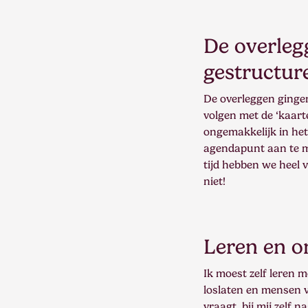
De overlegg
gestructur
De overleggen gingen 
volgen met de ‘kaart
ongemakkelijk in he
agendapunt aan te ma
tijd hebben we heel 
niet!
Leren en o
Ik moest zelf leren 
loslaten en mensen v
vraagt, bij mij zelf