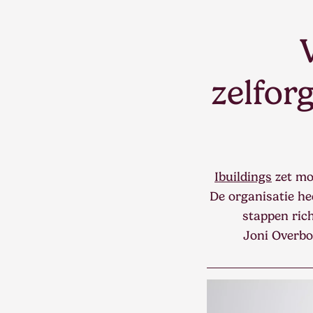
zelfor
Ibuildings
zet mo
De organisatie he
stappen rich
Joni Overbo