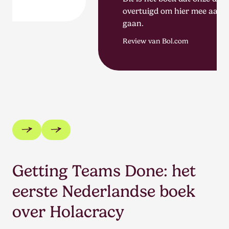
overtuigd om hier mee aan de slag te
gaan.
Review van Bol.com
Getting Teams Done: het
eerste Nederlandse boek
over Holacracy