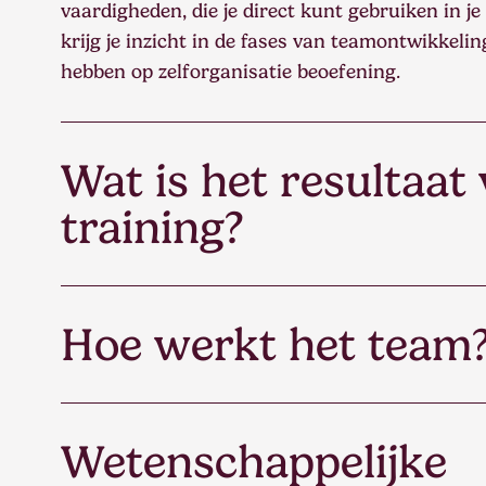
vaardigheden, die je direct kunt gebruiken in je
krijg je inzicht in de fases van teamontwikkeli
hebben op zelforganisatie beoefening.
Wat is het resultaat
training?
Na de training hebben de deelnemers een diepg
principes en spelregels en kunnen deze meer ze
Hoe werkt het team
Deelnemers maken een enorme sprong in hun 
leerproces.
Het team communiceert op een gelijkwaardige,
Waar men vervalt in oude patronen wordt dat
Wetenschappelijke
bespreekbaar gemaakt. Spanningen en frustrat