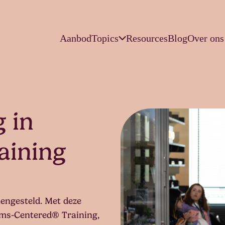
Aanbod
Topics
Resources
Blog
Over ons
 in
raining
engesteld. Met deze
tems-Centered® Training,