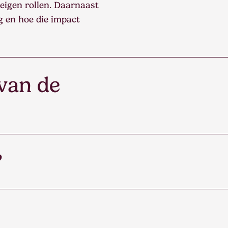
 eigen rollen. Daarnaast
ng en hoe die impact
 van de
aander begrip van de
lfstandig toepassen.
?
ontwikkeling en
 volwassen manier.
 opgemerkt en
ies worden niet