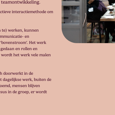
 teamontwikkeling.
ectieve interactiemethode om
n te) werken, kunnen
ommunicatie- en
e ‘bovenstroom’. Het werk
gedaan en rollen en
wordt het werk vele malen
ch doorwerkt in de
t dagelijkse werk, buiten de
noemd, mensen blijven
us in de groep, er wordt