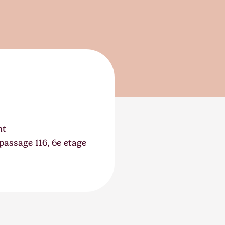
ht
assage 116, 6e etage